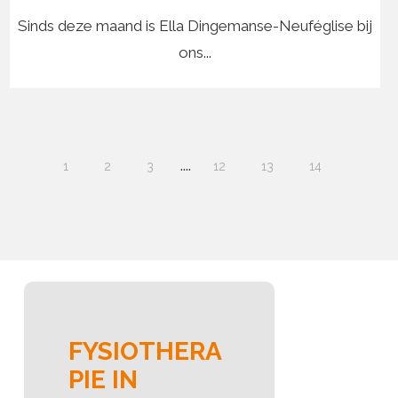
Sinds deze maand is Ella Dingemanse-Neuféglise bij
ons...
....
1
2
3
12
13
14
FYSIOTHERA
PIE IN