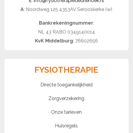
E
:
info@fysiotherapiededriehoek.nl
A
: Noordweg 125 4353AV Serooskerke (w)
Bankrekeningnummer
:
NL 43 RABO 0349140014
KvK Middelburg
: 76602656
FYSIOTHERAPIE
Directe toegankelijkheid
Zorgverzekering
Onze tarieven
Huisregels