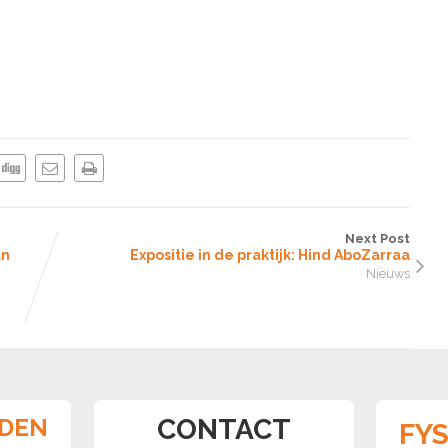
Next Post
an
Expositie in de praktijk: Hind AboZarraa
Nieuws
JDEN
CONTACT
FY