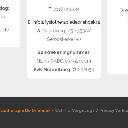
jdag
:
T
: 0118 591334
Dire
uur
E
:
info@fysiotherapiededriehoek.nl
ciële
A
: Noordweg 125 4353AV
Serooskerke (w)
Bankrekeningnummer
:
NL 43 RABO 0349140014
KvK Middelburg
: 76602656
ysiotherapie De Driehoek
/ Website:
Vergezogt
/
Privacy Verkl