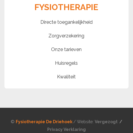
FYSIOTHERAPIE
Directe toegankelijkheid
Zorgverzekering
Onze tarieven
Huisregels
Kwaliteit
©
Fysiotherapie De Driehoek
/ Website:
Vergezogt
/
Privacy Verklaring