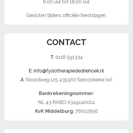
8.00 uur tot 18.00 uur
Gesloten tijdens officiële feestdagen.
CONTACT
T
: 0118 591334
E
:
info@fysiotherapiededriehoek.nl
A
: Noordweg 125 4353AV Serooskerke (w)
Bankrekeningnummer
:
NL 43 RABO 0349140014
KvK Middelburg
: 76602656