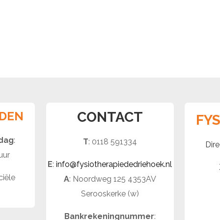
JDEN
CONTACT
FY
jdag
:
T
: 0118 591334
Dire
uur
E
:
info@fysiotherapiededriehoek.nl
ciële
A
: Noordweg 125 4353AV
Serooskerke (w)
Bankrekeningnummer
: