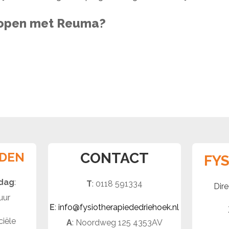
lopen met Reuma?
JDEN
CONTACT
FY
jdag
:
T
: 0118 591334
Dire
uur
E
:
info@fysiotherapiededriehoek.nl
ciële
A
: Noordweg 125 4353AV