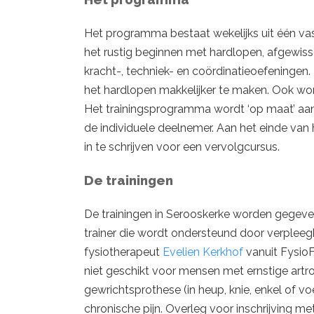
Het programma bestaat wekelijks uit één vast
het rustig beginnen met hardlopen, afgewis
kracht-, techniek- en coördinatieoefeningen
het hardlopen makkelijker te maken. Ook wo
Het trainingsprogramma wordt ‘op maat’ aa
de individuele deelnemer. Aan het einde va
in te schrijven voor een vervolgcursus.
De trainingen
De trainingen in Serooskerke worden gegev
trainer die wordt ondersteund door verpleeg
fysiotherapeut
Evelien Kerkhof
vanuit
FysioF
niet geschikt voor
mensen met ernstige artro
gewrichtsprothese (in heup, knie, enkel of voe
chronische pijn. Overleg voor inschrijving me