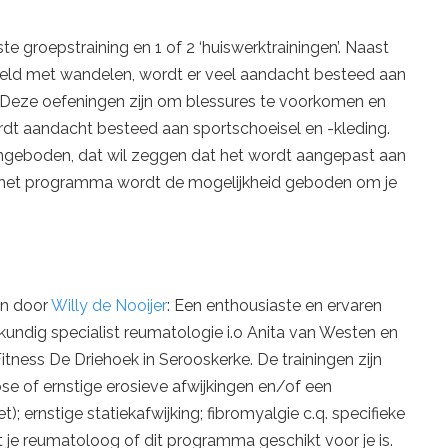
e groepstraining en 1 of 2 ‘huiswerktrainingen’. Naast
seld met wandelen, wordt er veel aandacht besteed aan
. Deze oefeningen zijn om blessures te voorkomen en
rdt aandacht besteed aan sportschoeisel en -kleding.
ngeboden, dat wil zeggen dat het wordt aangepast aan
n het programma wordt de mogelijkheid geboden om je
en door
Willy de Nooijer
: Een enthousiaste en ervaren
kundig specialist reumatologie i.o Anita van Westen en
itness De Driehoek in
Serooskerke.
De trainingen zijn
se of ernstige erosieve afwijkingen en/of een
t); ernstige statiekafwijking; fibromyalgie c.q. specifieke
t je reumatoloog of dit programma geschikt voor je is.